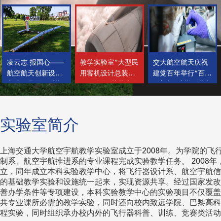
凌云志 报国心——
教学实验室“大型民
交大航空航天庆祝
航空航天创新设计
用客机设计总装飞
建党百年举行“百人
实践作品展圆满举
行一体化”获批上海
百架机”航模组装实
办
市级虚拟...
践
实验室简介
上海交通大学航空宇航教学实验室成立于2008年。为学院的飞
制系、航空宇航推进系的专业课程完成实验教学任务。 2008
立，同年成立本科实验教学中心，将飞行器设计系、航空宇航信
的基础教学实验和设施统一起来，实现资源共享。经过国家发改
善办学条件等专项建设，本科实验教学中心的实验项目不仅覆盖
共专业课所必需的教学实验，同时还向校内致远学院、巴黎高科
程实验，同时组织承办校内外的飞行器科普、训练、竞赛类活动。 